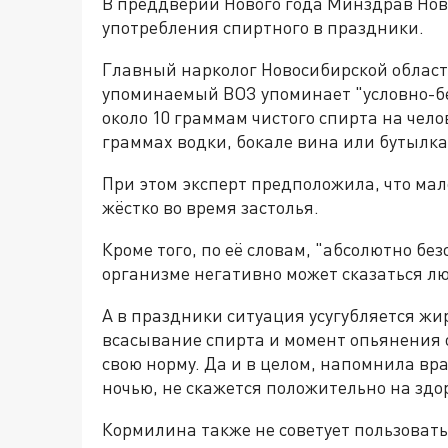
В преддверии Нового года Минздрав Но
употребления спиртного в праздники.
Главный нарколог Новосибирской област
упоминаемый ВОЗ упоминает "условно-б
около 10 граммам чистого спирта на чело
граммах водки, бокале вина или бутылка
При этом эксперт предположила, что мал
жёстко во время застолья.
Кроме того, по её словам, "абсолютно бе
организме негативно может сказаться лю
А в праздники ситуация усугубляется ж
всасывание спирта и момент опьянения 
свою норму. Да и в целом, напомнила вр
ночью, не скажется положительно на здо
Кормилина также не советует пользовать