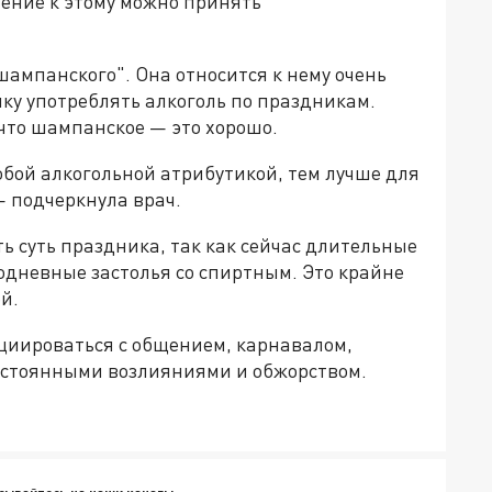
нение к этому можно принять
ампанского". Она относится к нему очень
чку употреблять алкоголь по праздникам.
 что шампанское — это хорошо.
юбой алкогольной атрибутикой, тем лучше для
— подчеркнула врач.
ь суть праздника, так как сейчас длительные
дневные застолья со спиртным. Это крайне
й.
оциироваться с общением, карнавалом,
постоянными возлияниями и обжорством.