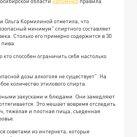
восибирской области
напомнил
правила
и Ольга Кормилиной отметила, что
езопасный минимум" спиртного составляет
века. Столько его примерно содержится в 30
 пива.
о кто способен ограничить себя настолько
зопасной дозы алкоголя не существует". На
бое количество этилового спирта.
ирными закусками и блюдами. Они замедляют
оттягивается. Это мешает вовремя отследить
ач, тяжёлая и плотная пища, съеденная
ровье.
ся советами из интернета, которые