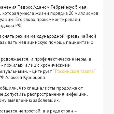
анения Тедрос Аданом Гебрейесус 5 мая
, которая унесла жизни порядка 20 миллионов
туации. Его слова прокомментировали
адзора РФ.
ым снять режим международной чрезвычайной
оказывать медицинскую помощь пациентам с
продолжается, и профилактические меры, в
 - пожилых и лиц с хроническими
актуальными, - цитирует
“Российская газета”
Ф Алексея Кузнецова.
сообщили, что специалисты продолжают
не допустить распространения инфекции.
ому выявлению заболевших.
стается непростой, а в ряде стран –