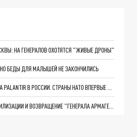
ОСКВЫ: НА ГЕНЕРАЛОВ ОХОТЯТСЯ "ЖИВЫЕ ДРОНЫ"
. НО БЕДЫ ДЛЯ МАЛЫШЕЙ НЕ ЗАКОНЧИЛИСЬ
"ОЧЕНЬ ПЛОХИЕ НОВОСТИ": БОЛЬШАЯ ОШИБКА PALANTIR В РОССИИ. СТРАНЫ НАТО ВПЕРВЫЕ ЗА СВО ОСТАНОВИЛИ ПОСТАВКИ ОРУЖИЯ. ВСУ ТЕРЯЮТ ПРИГРАНИЧЬЕ?
ТРИ ГЛАВНЫХ ИНСАЙДА ОБ СВО. ОТМЕНА МОБИЛИЗАЦИИ И ВОЗВРАЩЕНИЕ "ГЕНЕРАЛА АРМАГЕДДОНА"? ОТЛИЧНЫЕ НОВОСТИ, КОТОРЫЕ ЖДАЛИ ВСЕ