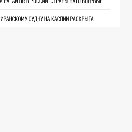
"ОЧЕНЬ ПЛОХИЕ НОВОСТИ": БОЛЬШАЯ ОШИБКА PALANTIR В РОССИИ. СТРАНЫ НАТО ВПЕРВЫЕ ЗА СВО ОСТАНОВИЛИ ПОСТАВКИ ОРУЖИЯ. ВСУ ТЕРЯЮТ ПРИГРАНИЧЬЕ?
О ИРАНСКОМУ СУДНУ НА КАСПИИ РАСКРЫТА