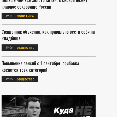
Больше чем все золото Китая: в Сибири лежит
главное сокровище России
19:11
ПОЛИТИКА
Священник объяснил, как правильно вести себя на
кладбище
19:06
ОБЩЕСТВО
Повышение пенсий с 1 сентября: прибавка
коснется трех категорий
19:05
ОБЩЕСТВО