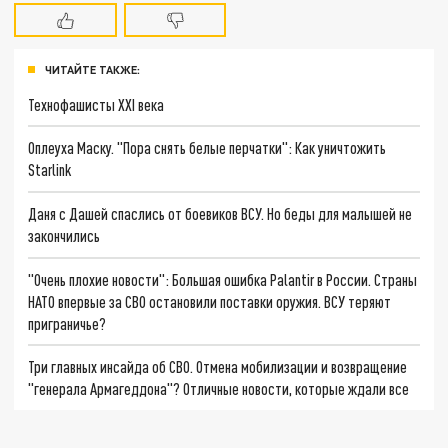
ЧИТАЙТЕ ТАКЖЕ:
Технофашисты XXI века
Оплеуха Маску. "Пора снять белые перчатки": Как уничтожить
Starlink
Даня с Дашей спаслись от боевиков ВСУ. Но беды для малышей не
закончились
"Очень плохие новости": Большая ошибка Palantir в России. Страны
НАТО впервые за СВО остановили поставки оружия. ВСУ теряют
приграничье?
Три главных инсайда об СВО. Отмена мобилизации и возвращение
"генерала Армагеддона"? Отличные новости, которые ждали все