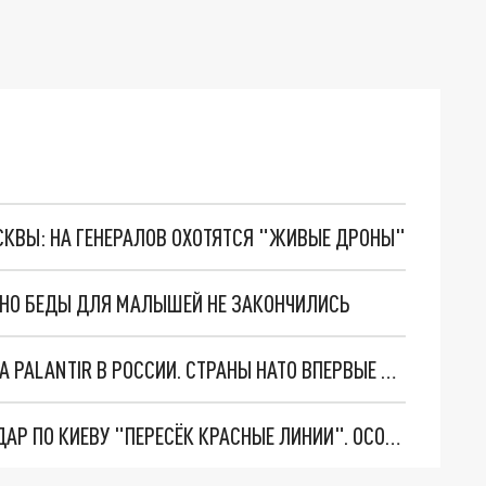
ОСКВЫ: НА ГЕНЕРАЛОВ ОХОТЯТСЯ "ЖИВЫЕ ДРОНЫ"
. НО БЕДЫ ДЛЯ МАЛЫШЕЙ НЕ ЗАКОНЧИЛИСЬ
"ОЧЕНЬ ПЛОХИЕ НОВОСТИ": БОЛЬШАЯ ОШИБКА PALANTIR В РОССИИ. СТРАНЫ НАТО ВПЕРВЫЕ ЗА СВО ОСТАНОВИЛИ ПОСТАВКИ ОРУЖИЯ. ВСУ ТЕРЯЮТ ПРИГРАНИЧЬЕ?
"ТЕРПЕНИЕ ПУТИНА ЛОПНУЛО". РЕКОРДНЫЙ УДАР ПО КИЕВУ "ПЕРЕСЁК КРАСНЫЕ ЛИНИИ". ОСОБЫЕ СПЕЦЫ КНДР НА ЛБС? ТАЙНЫЕ ПЕРЕГОВОРЫ ЕВРОПЫ И МОСКВЫ