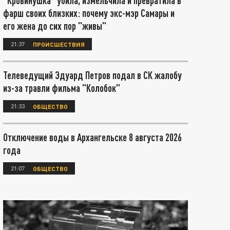
"Кровинушка" убила, измельчила и превратила в
фарш своих близких: почему экс-мэр Самары и
его жена до сих пор "живы"
21:37
ПРОИСШЕСТВИЯ
Телеведущий Эдуард Петров подал в СК жалобу
из-за травли фильма "Колобок"
21:33
ОБЩЕСТВО
Отключение воды в Архангельске 8 августа 2026
года
21:07
ОБЩЕСТВО