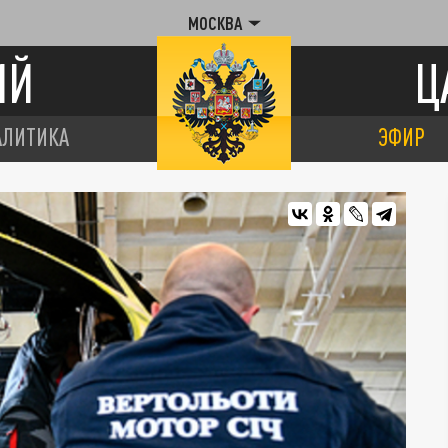
МОСКВА
ИЙ
Ц
АЛИТИКА
ЭФИР