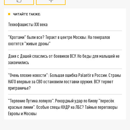
ЧИТАЙТЕ ТАКЖЕ:
Технофашисты XXI века
"Кротами" были все? Теракт в центре Москвы: На генералов
охотятся "живые дроны"
Даня с Дашей спаслись от боевиков ВСУ. Но беды для малышей не
закончились
"Очень плохие новости": Большая ошибка Palantir в России. Страны
НАТО впервые за СВО остановили поставки оружия. ВСУ теряют
приграничье?
"Терпение Путина лопнуло". Рекордный удар по Киеву "пересёк
красные линии". Особые спецы КНДР на ЛБС? Тайные переговоры
Европы и Москвы