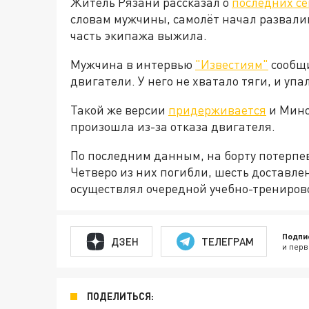
Житель Рязани рассказал о
последних се
словам мужчины, самолёт начал развалива
часть экипажа выжила.
Мужчина в интервью
"Известиям"
сообщи
двигатели. У него не хватало тяги, и уп
Такой же версии
придерживается
и Мино
произошла из-за отказа двигателя.
По последним данным, на борту потерпев
Четверо из них погибли, шесть доставле
осуществлял очередной учебно-тренирово
Подпи
ДЗЕН
ТЕЛЕГРАМ
и перв
ПОДЕЛИТЬСЯ: