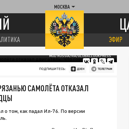
МОСКВА
ИЙ
Ц
АЛИТИКА
ЭФИР
MOD RUSSIA/VIA/GLOBALLOOKPRESS
ПОДПИШИТЕСЬ:
 РЯЗАНЬЮ САМОЛЁТА ОТКАЗАЛ
ИДЦЫ
 о том, как падал Ил-76. По версии
ль.