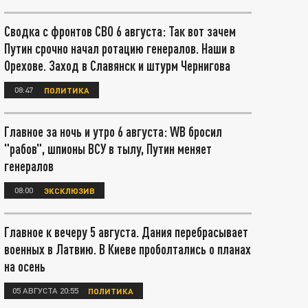
Сводка с фронтов СВО 6 августа: Так вот зачем
Путин срочно начал ротацию генералов. Наши в
Орехове. Заход в Славянск и штурм Чернигова
08:47
ПОЛИТИКА
Главное за ночь и утро 6 августа: WB бросил
"рабов", шпионы ВСУ в тылу, Путин меняет
генералов
08:00
ЭКСКЛЮЗИВ
Главное к вечеру 5 августа. Дания перебрасывает
военных в Латвию. В Киеве проболтались о планах
на осень
05 АВГУСТА 20:55
ПОЛИТИКА