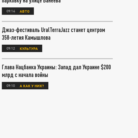
парковку на улице Ванеева
09:14
АВТО
Джаз-фестиваль UralTerraJazz станет центром
358-летия Камышлова
09:12
КУЛЬТУРА
Глава Нацбанка Украины: Запад дал Украине $200
млрд с начала войны
09:10
А КАК У НИХ?