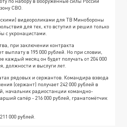
ту по набору в Вооружённые силы России
 зону СВО.
ческими) видеороликами для ТВ Минобороны
ольствия для тех, кто вступил и решил только
бы с укронацистами.
тва, при заключении контракта
выплату в 195 000 рублей. Но при словии,
лее каждый месяц он будет получать от 204 000
я, должности и выслуги лет.
атах рядовых и сержантов. Командира взвода
ения (сержант) получает 242 000 рублей в
лей, начальник радиостанции командно-
арший сапёр - 216 000 рублей, гранатомётчик
211 000 рублей.