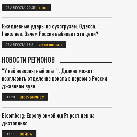
07 АВГУСТА 20:45
СВО
Ежедневные удары по сухогрузам. Одесса.
Николаев. Зачем Россия выбивает эти цели?
07 АВГУСТА 18:21
ЭКСКЛЮЗИВ
НОВОСТИ РЕГИОНОВ
"У неё невероятный опыт". Долина может
возглавить отделение вокала в первом в России
джазовом вузе
11:20
ШОУ-БИЗНЕС
Bloomberg: Европу зимой ждёт рост цен на
дизтопливо
11:11
ВОЙНА