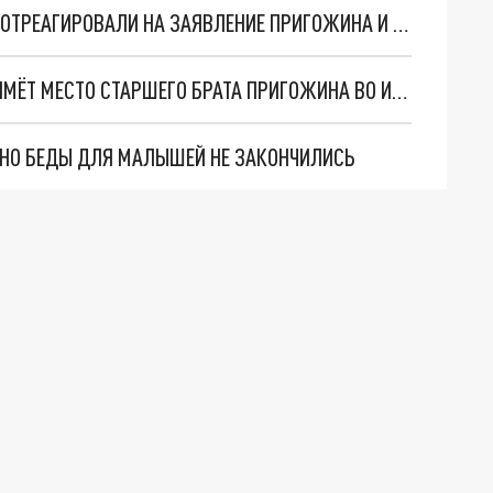
"СЕЙЧАС НЕ ДО АМБИЦИЙ И ОБИДОК": В СЕТИ ОТРЕАГИРОВАЛИ НА ЗАЯВЛЕНИЕ ПРИГОЖИНА И ОТВЕТ ЕМУ КАДЫРОВА
КАДЫРОВ ОБРАТИЛСЯ К ШОЙГУ: "АХМАТ" ЗАЙМЁТ МЕСТО СТАРШЕГО БРАТА ПРИГОЖИНА ВО ИМЯ ИНТЕРЕСОВ РОССИИ
. НО БЕДЫ ДЛЯ МАЛЫШЕЙ НЕ ЗАКОНЧИЛИСЬ