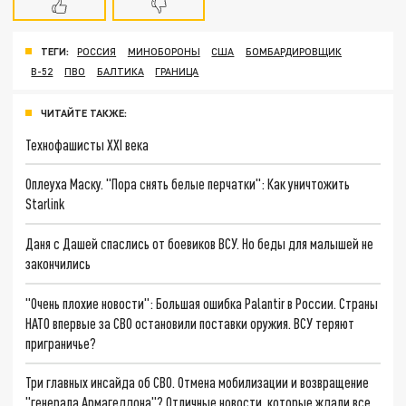
ТЕГИ:
РОССИЯ
МИНОБОРОНЫ
США
БОМБАРДИРОВЩИК
B-52
ПВО
БАЛТИКА
ГРАНИЦА
ЧИТАЙТЕ ТАКЖЕ:
Технофашисты XXI века
Оплеуха Маску. "Пора снять белые перчатки": Как уничтожить
Starlink
Даня с Дашей спаслись от боевиков ВСУ. Но беды для малышей не
закончились
"Очень плохие новости": Большая ошибка Palantir в России. Страны
НАТО впервые за СВО остановили поставки оружия. ВСУ теряют
приграничье?
Три главных инсайда об СВО. Отмена мобилизации и возвращение
"генерала Армагеддона"? Отличные новости, которые ждали все