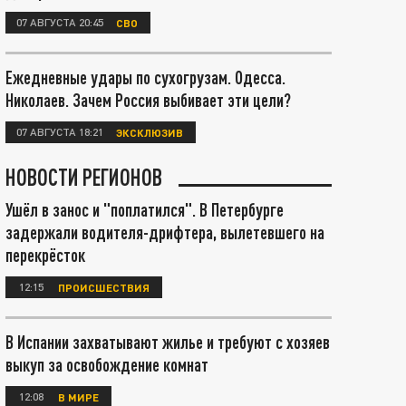
07 АВГУСТА 20:45
СВО
Ежедневные удары по сухогрузам. Одесса.
Николаев. Зачем Россия выбивает эти цели?
07 АВГУСТА 18:21
ЭКСКЛЮЗИВ
НОВОСТИ РЕГИОНОВ
Ушёл в занос и "поплатился". В Петербурге
задержали водителя-дрифтера, вылетевшего на
перекрёсток
12:15
ПРОИСШЕСТВИЯ
В Испании захватывают жилье и требуют с хозяев
выкуп за освобождение комнат
12:08
В МИРЕ