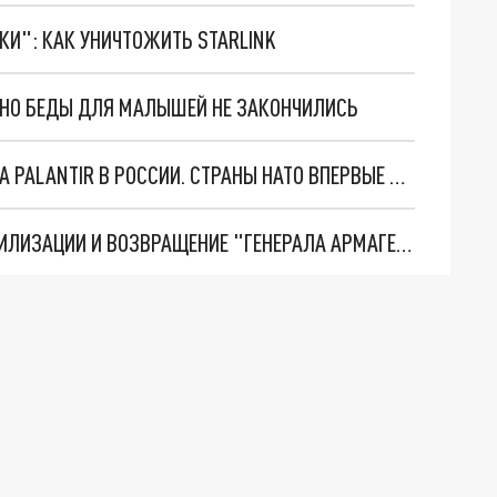
ТКИ": КАК УНИЧТОЖИТЬ STARLINK
. НО БЕДЫ ДЛЯ МАЛЫШЕЙ НЕ ЗАКОНЧИЛИСЬ
"ОЧЕНЬ ПЛОХИЕ НОВОСТИ": БОЛЬШАЯ ОШИБКА PALANTIR В РОССИИ. СТРАНЫ НАТО ВПЕРВЫЕ ЗА СВО ОСТАНОВИЛИ ПОСТАВКИ ОРУЖИЯ. ВСУ ТЕРЯЮТ ПРИГРАНИЧЬЕ?
ТРИ ГЛАВНЫХ ИНСАЙДА ОБ СВО. ОТМЕНА МОБИЛИЗАЦИИ И ВОЗВРАЩЕНИЕ "ГЕНЕРАЛА АРМАГЕДДОНА"? ОТЛИЧНЫЕ НОВОСТИ, КОТОРЫЕ ЖДАЛИ ВСЕ