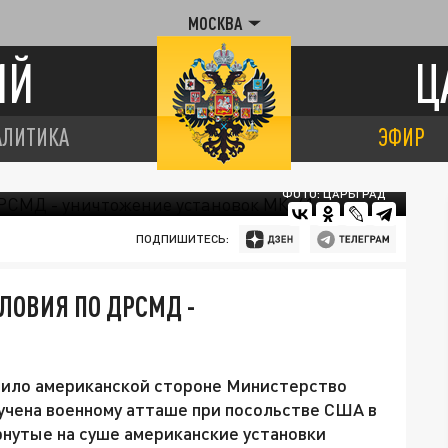
МОСКВА
ИЙ
Ц
АЛИТИКА
ЭФИР
ФОТО: ЦАРЬГРАД
ПОДПИШИТЕСЬ:
ЛОВИЯ ПО ДРСМД -
вило американской стороне Министерство
ручена военному атташе при посольстве США в
нутые на суше американские установки