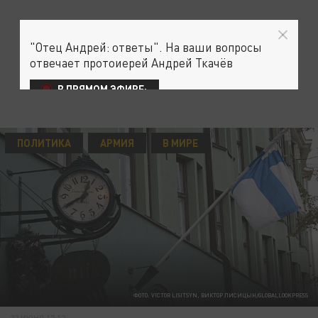
"Отец Андрей: ответы". На ваши вопросы
отвечает протоиерей Андрей Ткачёв
В ПРЯМОМ ЭФИРЕ:
ПОЛИТИКА
АРМИЯ
В МИРЕ
ФОТО: VICTOR LISITSYN, ВИКТОР ЛИСИЦЫН/GLOBALLOOKPRESS
22 ИЮНЯ 17:12