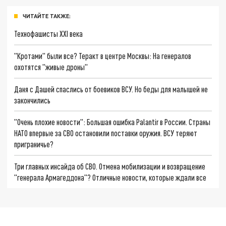
ЧИТАЙТЕ ТАКЖЕ:
Технофашисты XXI века
"Кротами" были все? Теракт в центре Москвы: На генералов
охотятся "живые дроны"
Даня с Дашей спаслись от боевиков ВСУ. Но беды для малышей не
закончились
"Очень плохие новости": Большая ошибка Palantir в России. Страны
НАТО впервые за СВО остановили поставки оружия. ВСУ теряют
приграничье?
Три главных инсайда об СВО. Отмена мобилизации и возвращение
"генерала Армагеддона"? Отличные новости, которые ждали все