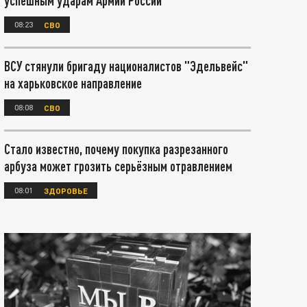
успешным ударам Армии России
08:23
СВО
ВСУ стянули бригаду националистов "Эдельвейс"
на харьковское направление
08:08
СВО
Стало известно, почему покупка разрезанного
арбуза может грозить серьёзным отравлением
08:01
ЗДОРОВЬЕ