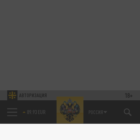
18+
АВТОРИЗАЦИЯ
89.93 EUR
РОССИЯ