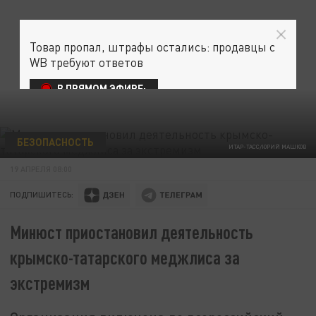
Товар пропал, штрафы остались: продавцы с
WB требуют ответов
В ПРЯМОМ ЭФИРЕ:
БЕЗОПАСНОСТЬ
ИТАР-ТАСС/ЮРИЙ МАШКОВ
19 АПРЕЛЯ 08:00
ПОДПИШИТЕСЬ:
Минюст приостановил деятельность
крымско-татарского меджлиса за
экстремизм