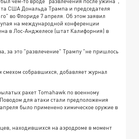
был чем-то вроде "развлечения после ужина",
нта США Дональда Трампа и председателя
о" во Флориде 7 апреля. Об этом заявил
ступая на международной конференции
на в Лос-Анджелесе (штат Калифорния) в
а, за это "развлечение" Трампу "не пришлось
 смехом собравшихся, добавляет журнал
крылатых ракет Tomahawk по военному
 Поводом для атаки стали предположения
4 апреля было применено химическое оружие в
йцев, находившихся на аэродроме в момент