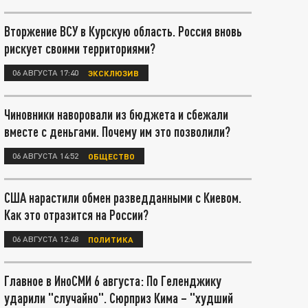
Вторжение ВСУ в Курскую область. Россия вновь
рискует своими территориями?
06 АВГУСТА 17:40
ЭКСКЛЮЗИВ
Чиновники наворовали из бюджета и сбежали
вместе с деньгами. Почему им это позволили?
06 АВГУСТА 14:52
ОБЩЕСТВО
США нарастили обмен разведданными с Киевом.
Как это отразится на России?
06 АВГУСТА 12:48
ПОЛИТИКА
Главное в ИноСМИ 6 августа: По Геленджику
ударили "случайно". Сюрприз Кима – "худший