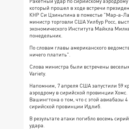
Ракетный удар по сирийскому аэродрому 
который прошел в ходе встречи президе
КНР Си Цзиньпина в поместье "Мар-а-Лаг
министр торговли США Уилбур Росс, вы
экономического Института Майкла Милке
понедельник.
По словам главы американского ведомств
ничего платить".
Слова министра были встречены веселым
Variety.
Напомним, 7 апреля США запустили 59 
аэродрому в сирийской провинции Хомс.
Вашингтона о том, что с этой авиабазы 
сирийской провинции Идлиб.
В результате атаки погибло восемь сири
удара.