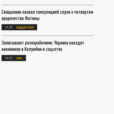
Священник назвал спекуляцией слухи о четвертом
пророчестве Фатимы
01:05
ОБЩЕСТВО
Записывают разнорабочими: Украина находит
наемников в Колумбии в соцсетях
00:33
СВО