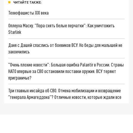
ЧИТАЙТЕ ТАКЖЕ:
Технофашисты XXI века
Оплеуха Маску. "Пора снять белые перчатки": Как уничтожить
Starlink
Даня с Дашей спаслись от боевиков ВСУ. Но беды для малышей не
закончились
"Очень плохие новости": Большая ошибка Palantir в России. Страны
НАТО впервые за СВО остановили поставки оружия. ВСУ теряют
приграничье?
Три главных инсайда об СВО. Отмена мобилизации и возвращение
"генерала Армагеддона"? Отличные новости, которые ждали все