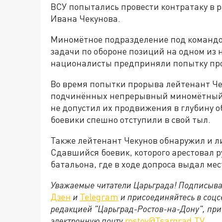
ВСУ попытались провести контратаку в 
Ивана Чекунова.
Миномётное подразделение под команд
задачи по обороне позиций на одном из 
националисты предприняли попытку про
Во время попытки прорыва лейтенант Че
подчинённых непрерывный миномётный 
не допустил их продвижения в глубину о
боевики спешно отступили в свой тыл.
Также лейтенант Чекунов обнаружил и л
Сдавшийся боевик, которого арестовал р
батальона, где в ходе допроса выдал ме
Уважаемые читатели Царьграда! Подписыва
Дзен
и
Telegram
и присоединяйтесь в соц
редакцией "Царьград-Ростов-на-Дону", при
электронную почту
rostov@Tsargrad.ТV
.