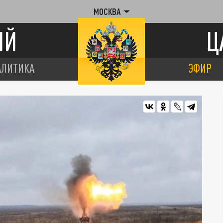
МОСКВА
ИЙ
Ц
АЛИТИКА
ЭФИР