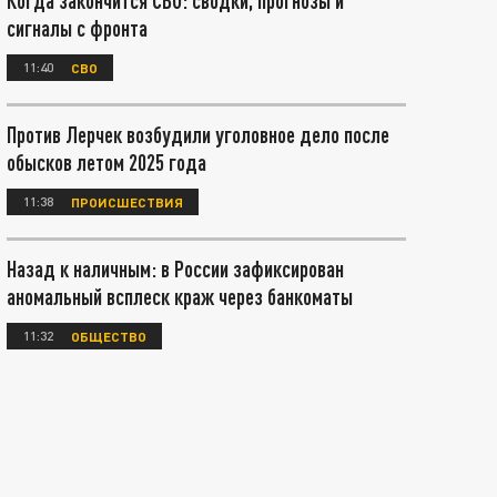
Когда закончится СВО: сводки, прогнозы и
сигналы с фронта
11:40
СВО
Против Лерчек возбудили уголовное дело после
обысков летом 2025 года
11:38
ПРОИСШЕСТВИЯ
Назад к наличным: в России зафиксирован
аномальный всплеск краж через банкоматы
11:32
ОБЩЕСТВО