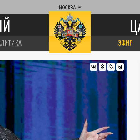
МОСКВА
ИЙ
Ц
АЛИТИКА
ЭФИР