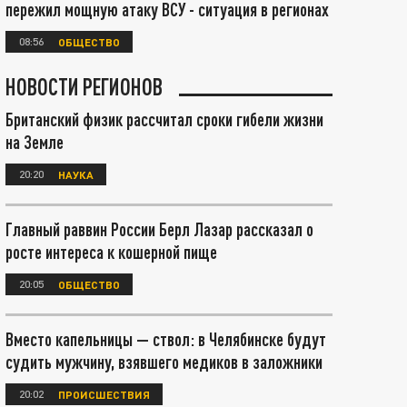
пережил мощную атаку ВСУ - ситуация в регионах
08:56
ОБЩЕСТВО
НОВОСТИ РЕГИОНОВ
Британский физик рассчитал сроки гибели жизни
на Земле
20:20
НАУКА
Главный раввин России Берл Лазар рассказал о
росте интереса к кошерной пище
20:05
ОБЩЕСТВО
Вместо капельницы — ствол: в Челябинске будут
судить мужчину, взявшего медиков в заложники
20:02
ПРОИСШЕСТВИЯ