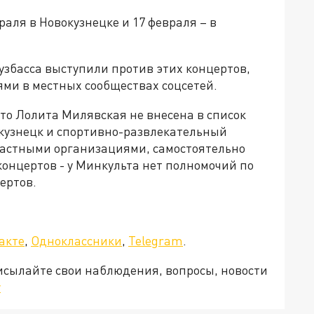
ля в Новокузнецке и 17 февраля – в
узбасса выступили против этих концертов,
ми в местных сообществах соцсетей.
что Лолита Милявская не внесена в список
окузнецк и спортивно-развлекательный
частными организациями, самостоятельно
нцертов - у Минкульта нет полномочий по
ертов.
а»!
акте
,
Одноклассники
,
Telegram
.
рисылайте свои наблюдения, вопросы, новости
v