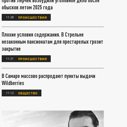
Против Лерчек возбудили уголовное дело после
обысков летом 2025 года
11:38
ПРОИСШЕСТВИЯ
Плохие условия содержания. В Стрельне
незаконным пансионатам для престарелых грозит
закрытие
11:21
ПРОИСШЕСТВИЯ
В Самаре массово распродают пункты выдачи
Wildberries
11:12
ОБЩЕСТВО