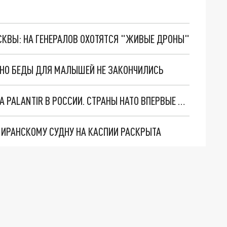
ОСКВЫ: НА ГЕНЕРАЛОВ ОХОТЯТСЯ "ЖИВЫЕ ДРОНЫ"
. НО БЕДЫ ДЛЯ МАЛЫШЕЙ НЕ ЗАКОНЧИЛИСЬ
"ОЧЕНЬ ПЛОХИЕ НОВОСТИ": БОЛЬШАЯ ОШИБКА PALANTIR В РОССИИ. СТРАНЫ НАТО ВПЕРВЫЕ ЗА СВО ОСТАНОВИЛИ ПОСТАВКИ ОРУЖИЯ. ВСУ ТЕРЯЮТ ПРИГРАНИЧЬЕ?
О ИРАНСКОМУ СУДНУ НА КАСПИИ РАСКРЫТА