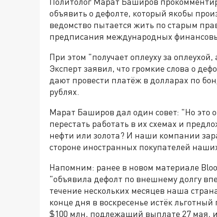
Политолог Марат Баширов прокомментир
объявить о дефолте, который якобы прои
ведомство пытается жить по старым пра
предписания международных финансовы
При этом "получает оплеуху за оплеухой,
Эксперт заявил, что громкие слова о деф
дают провести платёж в долларах по бон
рублях.
Марат Баширов дал один совет: "Но это 
перестать работать в их схемах и предл
нефти или золота? И наши компании зара
стороне иностранных покупателей наших
Напомним: ранее в новом материале Bloo
"объявила дефолт по внешнему долгу впер
течение нескольких месяцев наша страна
конце дня в воскресенье истёк льготный
$100 млн, подлежащий выплате 27 мая, и