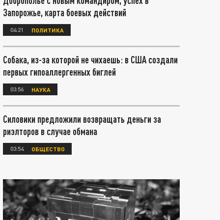
Доброполье с новым командиром, успех в
Запорожье, карта боевых действий
04:21
ПОЛИТИКА
Собака, из-за которой не чихаешь: в США создали
первых гипоаллергенных биглей
03:56
НАУКА
Силовики предложили возвращать деньги за
риэлторов в случае обмана
03:54
ОБЩЕСТВО