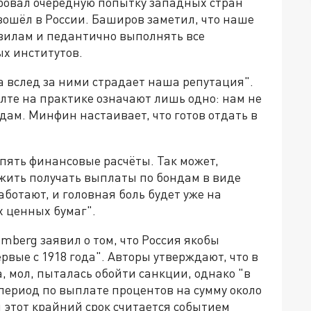
овал очередную попытку западных стран
зошёл в России. Баширов заметил, что наше
вилам и педантично выполнять все
х институтов.
 а вслед за ними страдает наша репутация".
олте на практике означают лишь одно: нам не
дам. Минфин настаивает, что готов отдать в
опять финансовые расчёты. Так может,
ожить получать выплаты по бондам в виде
ботают, и головная боль будет уже на
 ценных бумаг".
mberg заявил о том, что Россия якобы
вые с 1918 года". Авторы утверждают, что в
, мол, пыталась обойти санкции, однако "в
 период по выплате процентов на сумму около
 этот крайний срок считается событием