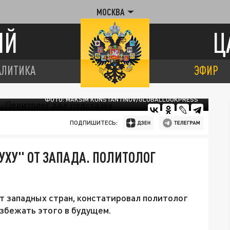
МОСКВА
ИЙ
Ц
АЛИТИКА
ЭФИР
ФОТО: MAKSIM KONSTANTINOV/GLOBALLOOKPRESS
ПОДПИШИТЕСЬ:
ХУ" ОТ ЗАПАДА. ПОЛИТОЛОГ
от западных стран, констатировал политолог
избежать этого в будущем.