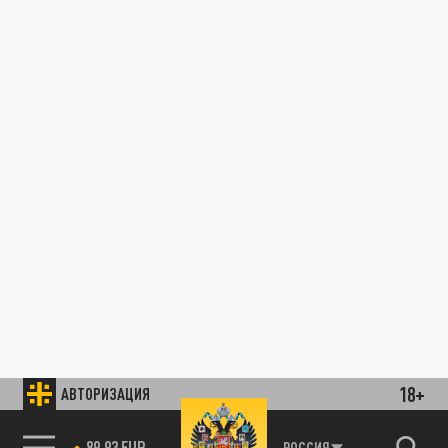
18+
АВТОРИЗАЦИЯ
89.93 EUR
РОССИЯ