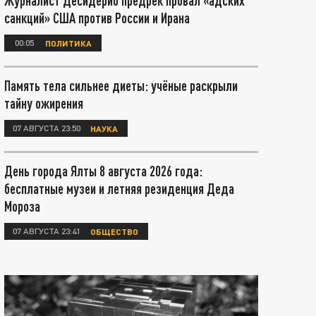
Журналист Десидерио предрёк провал «адских
санкций» США против России и Ирана
00:05
ПОЛИТИКА
Память тела сильнее диеты: учёные раскрыли
тайну ожирения
07 АВГУСТА 23:50
НАУКА
День города Ялты 8 августа 2026 года:
бесплатные музеи и летняя резиденция Деда
Мороза
07 АВГУСТА 23:41
ОБЩЕСТВО