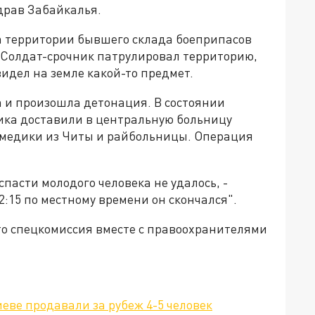
драв Забайкалья.
на территории бывшего склада боеприпасов
. Солдат-срочник патрулировал территорию,
видел на земле какой-то предмет.
а и произошла детонация. В состоянии
ика доставили в центральную больницу
 медики из Читы и райбольницы. Операция
пасти молодого человека не удалось, -
:15 по местному времени он скончался".
то спецкомиссия вместе с правоохранителями
еве продавали за рубеж 4-5 человек