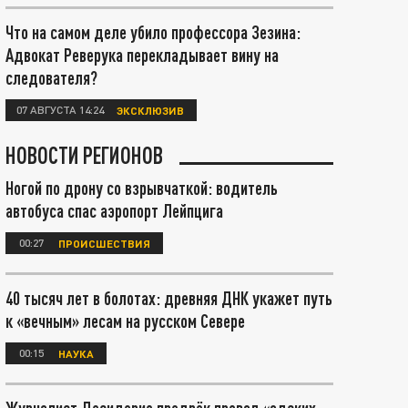
Что на самом деле убило профессора Зезина:
Адвокат Реверука перекладывает вину на
следователя?
07 АВГУСТА 14:24
ЭКСКЛЮЗИВ
НОВОСТИ РЕГИОНОВ
Ногой по дрону со взрывчаткой: водитель
автобуса спас аэропорт Лейпцига
00:27
ПРОИСШЕСТВИЯ
40 тысяч лет в болотах: древняя ДНК укажет путь
к «вечным» лесам на русском Севере
00:15
НАУКА