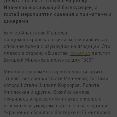
Депутат назвал "голую вечеринку"
Ивлеевой шокирующей безвкусицей, а
гостей мероприятия сравнил с приматами и
дикарями.
Блогер Анастасия Ивлеева
продемонстрировала цинизм, появившись в
сложное время с изумрудом на ягодицах. Это
плевок в сторону общества,
отметил
депутат
Виталий Милонов в колонке для "360".
Милонов прокомментировал организацию
"голой" вечеринки Насти Ивлеевой, гостями
которой стали Филипп Киркоров, Лолита
Милявская и другие. Хозяйка вечера
появилась в прозрачном платье и колье с
огромным изумрудом, надев его на ягодицы.
Украшение обошлось блогерке в 23 миллиона