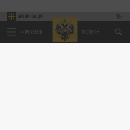
18+
АВТОРИЗАЦИЯ
89.93 EUR
РОССИЯ