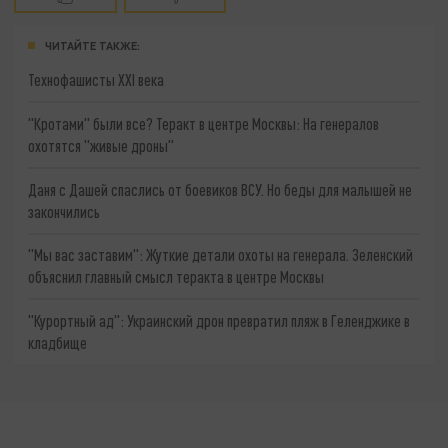
ЧИТАЙТЕ ТАКЖЕ:
Технофашисты XXI века
"Кротами" были все? Теракт в центре Москвы: На генералов
охотятся "живые дроны"
Даня с Дашей спаслись от боевиков ВСУ. Но беды для малышей не
закончились
"Мы вас заставим": Жуткие детали охоты на генерала. Зеленский
объяснил главный смысл теракта в центре Москвы
"Курортный ад": Украинский дрон превратил пляж в Геленджике в
кладбище