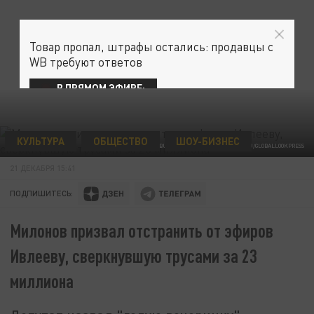
Товар пропал, штрафы остались: продавцы с
WB требуют ответов
В ПРЯМОМ ЭФИРЕ:
КУЛЬТУРА
ОБЩЕСТВО
ШОУ-БИЗНЕС
© BULKIN SERGEY SOURCE: NEWS.RU/GLOBALLOOKPRESS
21 ДЕКАБРЯ 15:41
ПОДПИШИТЕСЬ:
Милонов призвал отстранить от эфиров
Ивлееву, сверкнувшую трусами за 23
миллиона