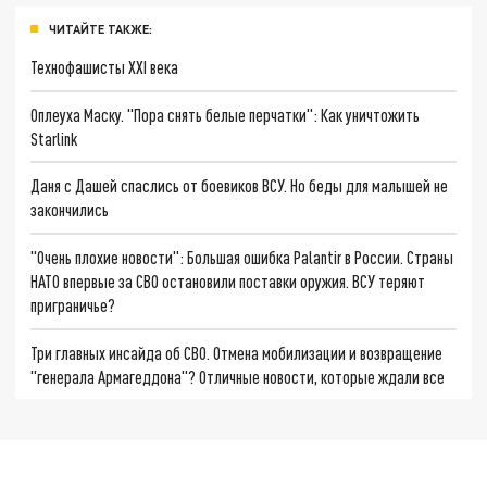
ЧИТАЙТЕ ТАКЖЕ:
Технофашисты XXI века
Оплеуха Маску. "Пора снять белые перчатки": Как уничтожить
Starlink
Даня с Дашей спаслись от боевиков ВСУ. Но беды для малышей не
закончились
"Очень плохие новости": Большая ошибка Palantir в России. Страны
НАТО впервые за СВО остановили поставки оружия. ВСУ теряют
приграничье?
Три главных инсайда об СВО. Отмена мобилизации и возвращение
"генерала Армагеддона"? Отличные новости, которые ждали все