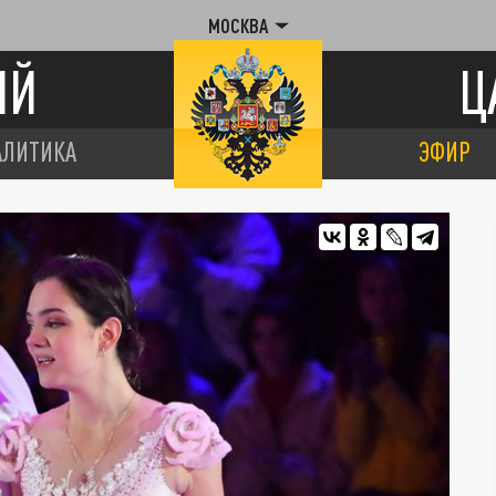
МОСКВА
ИЙ
Ц
АЛИТИКА
ЭФИР