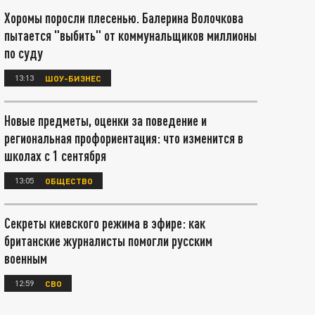
Хоромы поросли плесенью. Балерина Волочкова
пытается "выбить" от коммунальщиков миллионы
по суду
13:13
ШОУ-БИЗНЕС
Новые предметы, оценки за поведение и
региональная профориентация: что изменится в
школах с 1 сентября
13:05
ОБЩЕСТВО
Секреты киевского режима в эфире: как
британские журналисты помогли русским
военным
12:59
СВО