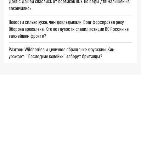
Даня с Дашей спаслись от боевиков ВСУ. Но беды для малышей не
закончились
Новости сильно хуже, чем докладывали. Враг форсировал реку.
Оборона провалена. Кто по глупости спалил позиции ВС России на
важнейшем фронте?
Разгром Wildberries и циничное обращение к русским, Ким
уезжает: "Последние копейки" заберут британцы?