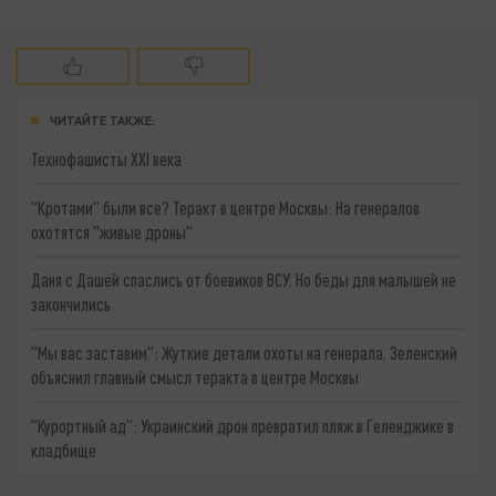
ЧИТАЙТЕ ТАКЖЕ:
Технофашисты XXI века
"Кротами" были все? Теракт в центре Москвы: На генералов
охотятся "живые дроны"
Даня с Дашей спаслись от боевиков ВСУ. Но беды для малышей не
закончились
"Мы вас заставим": Жуткие детали охоты на генерала. Зеленский
объяснил главный смысл теракта в центре Москвы
"Курортный ад": Украинский дрон превратил пляж в Геленджике в
кладбище