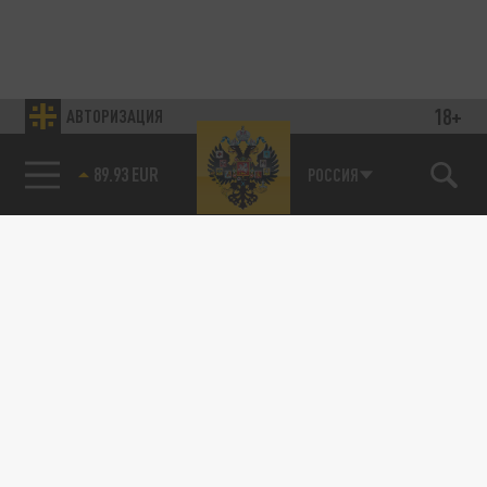
18+
АВТОРИЗАЦИЯ
89.93 EUR
РОССИЯ