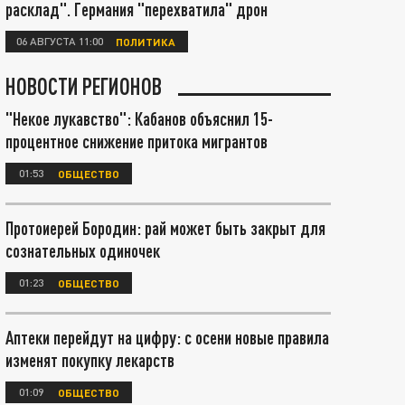
расклад". Германия "перехватила" дрон
06 АВГУСТА 11:00
ПОЛИТИКА
НОВОСТИ РЕГИОНОВ
"Некое лукавство": Кабанов объяснил 15-
процентное снижение притока мигрантов
01:53
ОБЩЕСТВО
Протоиерей Бородин: рай может быть закрыт для
сознательных одиночек
01:23
ОБЩЕСТВО
Аптеки перейдут на цифру: с осени новые правила
изменят покупку лекарств
01:09
ОБЩЕСТВО