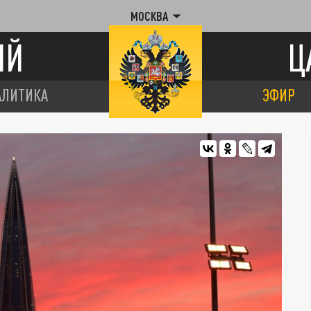
МОСКВА
ИЙ
Ц
АЛИТИКА
ЭФИР