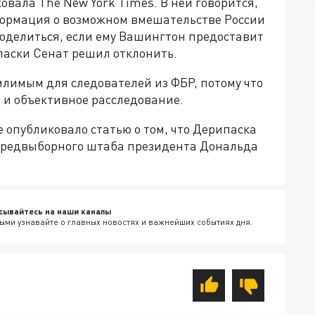
вала The New York Times. В ней говорится,
формация о возможном вмешательстве России
поделиться, если ему Вашингтон предоставит
аски Сенат решил отклонить.
млимым для следователей из ФБР, потому что
 и объективное расследование.
же опубликовало статью о том, что Дерипаска
предвыборного штаба президента Дональда
сывайтесь на наши каналы
ыми узнавайте о главных новостях и важнейших событиях дня.