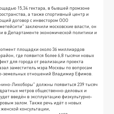
ощадью 15,34 гектара, в бывшей промзоне
ространства, а также спортивный центр и
ющий договор с инвестором ООО
етейсити" заключили московские власти, он
ли в Департаменте экономической политики и
лопмент площадки около 36 миллиардов
район, где появится более 6,8 тысячи новых
ект для города от реализации проекта
казал заместитель мэра Москвы по вопросам
о-земельных отношений Владимир Ефимов.
унино-Лихоборы" должны появиться 239 тысяч
адратных метров общественно-деловых и
будет введён в эксплуатацию физкультурно-
ровым залом. Также речь идёт о новых
 женской консультации,