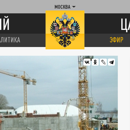
МОСКВА
ИЙ
Ц
АЛИТИКА
ЭФИР