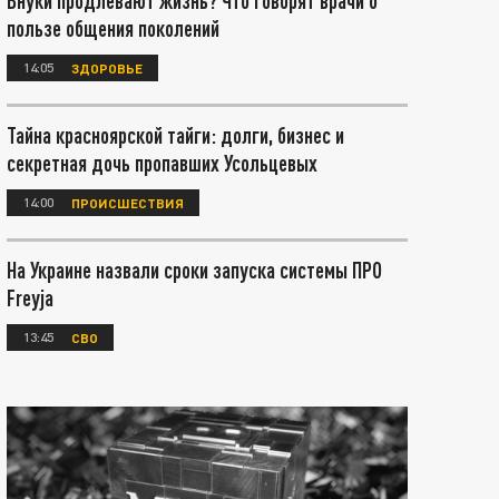
Внуки продлевают жизнь? Что говорят врачи о
пользе общения поколений
14:05
ЗДОРОВЬЕ
Тайна красноярской тайги: долги, бизнес и
секретная дочь пропавших Усольцевых
14:00
ПРОИСШЕСТВИЯ
На Украине назвали сроки запуска системы ПРО
Freyja
13:45
СВО