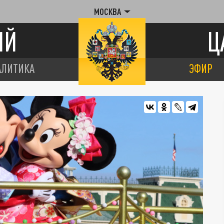
МОСКВА
ИЙ
Ц
АЛИТИКА
ЭФИР