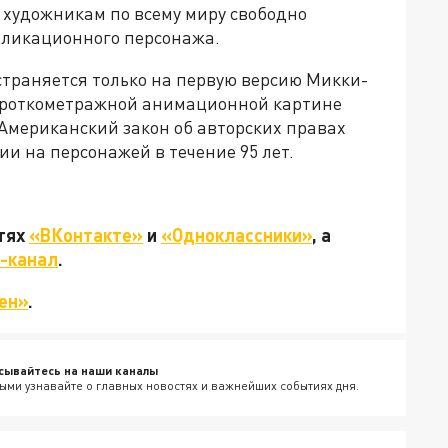
 художникам по всему миру свободно
пликационного персонажа.
остраняется только на первую версию Микки-
короткометражной анимационной картине
 Американский закон об авторских правах
и на персонажей в течение 95 лет.
етях
«ВКонтакте»
и
«Одноклассники»
, а
-канал
.
ен»
.
сывайтесь на наши каналы
ыми узнавайте о главных новостях и важнейших событиях дня.