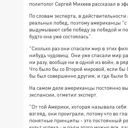
политолог Сергей Михеев рассказал в эф
По словам эксперта, в действительност
реальных побед, поэтому американцы "с
выдумывают себе победу за победой и по
будто она уже состоялась".
"Сколько раз они спасали мир в этих филь
нибудь чудовищ. Они уже спасали мир раз
ни разу, вообще ни в одной из войн, в р
Что было бы со Второй мировой, если бы 
бы был совершенно другим, и где были б
На самом деле американцы постоянно в
экспансии, отметил эксперт.
"От той Америки, которая называла себя 
взгляд, они проиграли, потому что во г
понятные принципы - это постоянный рос
культ успеха - и ради этого можно все, д