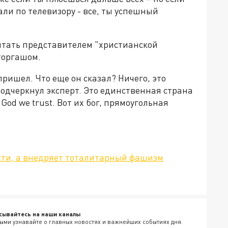
али по телевизору - все, ты успешный
читать представителем "христианской
торгашом.
ришел. Что еще он сказал? Ничего, это
 подчеркнул эксперт. Это единственная страна
 God we trust. Вот их бог, прямоугольная
ости, а внедряет тоталитарный фашизм
сывайтесь на наши каналы
ыми узнавайте о главных новостях и важнейших событиях дня.