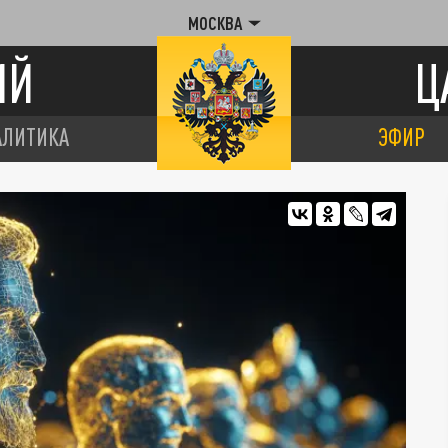
МОСКВА
ИЙ
Ц
АЛИТИКА
ЭФИР