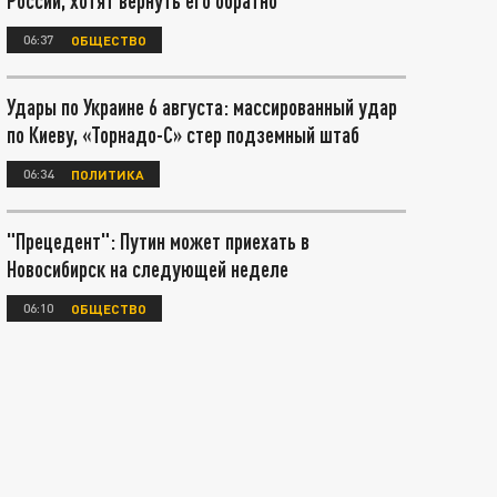
России, хотят вернуть его обратно
06:37
ОБЩЕСТВО
Удары по Украине 6 августа: массированный удар
по Киеву, «Торнадо-С» стер подземный штаб
06:34
ПОЛИТИКА
"Прецедент": Путин может приехать в
Новосибирск на следующей неделе
06:10
ОБЩЕСТВО