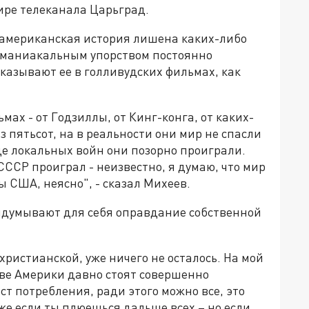
ире телеканала Царьград.
и американская история лишена каких-либо
 маниакальным упорством постоянно
казывают ее в голливудских фильмах, как
мах - от Годзиллы, от Кинг-конга, от каких-
 пятьсот, на в реальности они мир не спасли
яде локальных войн они позорно проиграли.
СССР проиграл - неизвестно, я думаю, что мир
ы США, неясно", - сказал Михеев.
ыдумывают для себя оправдание собственной
христианской, уже ничего не осталось. На мой
лаве Америки давно стоят совершенно
т потребления, ради этого можно все, это
аже если ты плюешься дальше всех – но если