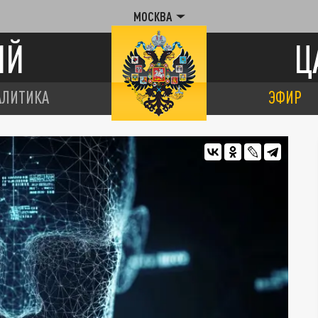
МОСКВА
ИЙ
Ц
АЛИТИКА
ЭФИР