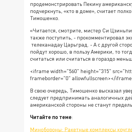
продемонстрировать Пекину американску
подчеркнуть, «кто в доме», считает полк
Тимошенко.
«Читается, смотрите, мистер Си Цзиньпи
также поступить, - прокомментировал э
телеканадау Царьград. - А с другой сто
пойдут хорошо, в пользу Америки, то тогд
считаться или считаться в гораздо меньш
<iframe width="560" height="315" src="h
frameborder="0" allowfullscreen></ifram
В свою очередь, Тимошенко высказал увер
следует предпринимать аналогичных дей
американской стороны не станут предел
Читайте по теме
:
Минобороны: Ракетные комплексы кругл