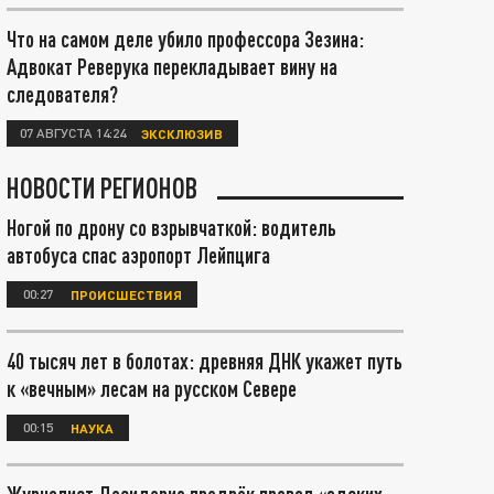
Что на самом деле убило профессора Зезина:
Адвокат Реверука перекладывает вину на
следователя?
07 АВГУСТА 14:24
ЭКСКЛЮЗИВ
НОВОСТИ РЕГИОНОВ
Ногой по дрону со взрывчаткой: водитель
автобуса спас аэропорт Лейпцига
00:27
ПРОИСШЕСТВИЯ
40 тысяч лет в болотах: древняя ДНК укажет путь
к «вечным» лесам на русском Севере
00:15
НАУКА