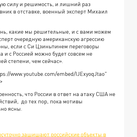
ю силу и решимость, и лишний раз
овник в отставке, военный эксперт Михаил
нь, какие мы решительные, и с вами можем
ксперт очередную американскую агрессию
роны, если с Си Цзиньпинем переговоры
а и с Россией можно будет совсем не
ей степени, чем сейчас».
ttps://www.youtube.com/embed/IJExyoqJtao"
e>
енность, что России в ответ на атаку США не
ствий, до тех пор, пока мотивы
ьно ясны.
осуточно защищают российские объекты в