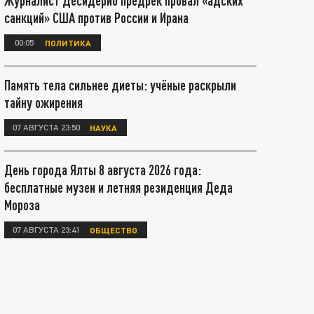
Журналист Десидерио предрёк провал «адских
санкций» США против России и Ирана
00:05
ПОЛИТИКА
Память тела сильнее диеты: учёные раскрыли
тайну ожирения
07 АВГУСТА 23:50
НАУКА
День города Ялты 8 августа 2026 года:
бесплатные музеи и летняя резиденция Деда
Мороза
07 АВГУСТА 23:41
ОБЩЕСТВО