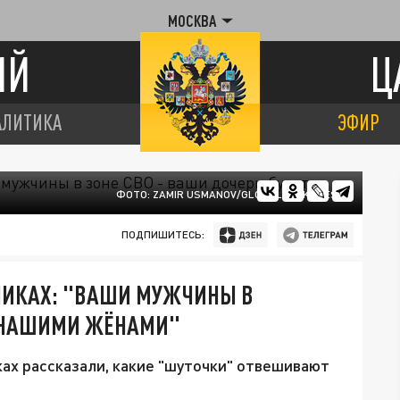
МОСКВА
ИЙ
Ц
АЛИТИКА
ЭФИР
ФОТО: ZAMIR USMANOV/GLOBALLOOKPRESS
ПОДПИШИТЕСЬ:
НИКАХ: "ВАШИ МУЖЧИНЫ В
Т НАШИМИ ЖЁНАМИ"
х рассказали, какие "шуточки" отвешивают