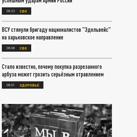
успешным ударам Армии России
08:23
СВО
ВСУ стянули бригаду националистов "Эдельвейс"
на харьковское направление
08:08
СВО
Стало известно, почему покупка разрезанного
арбуза может грозить серьёзным отравлением
08:01
ЗДОРОВЬЕ