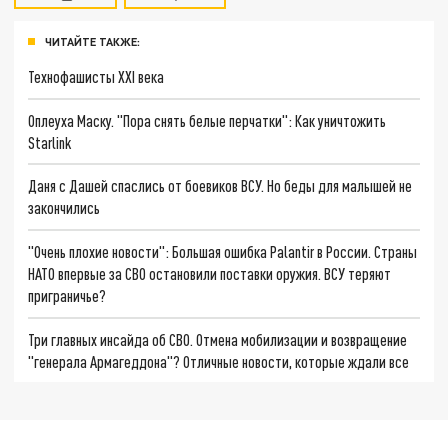
ЧИТАЙТЕ ТАКЖЕ:
Технофашисты XXI века
Оплеуха Маску. "Пора снять белые перчатки": Как уничтожить
Starlink
Даня с Дашей спаслись от боевиков ВСУ. Но беды для малышей не
закончились
"Очень плохие новости": Большая ошибка Palantir в России. Страны
НАТО впервые за СВО остановили поставки оружия. ВСУ теряют
приграничье?
Три главных инсайда об СВО. Отмена мобилизации и возвращение
"генерала Армагеддона"? Отличные новости, которые ждали все