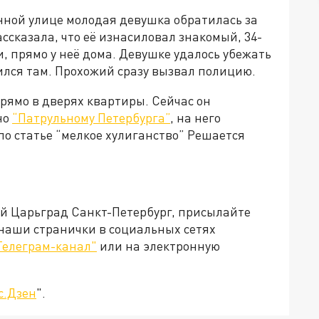
енной улице молодая девушка обратилась за
ссказала, что её изнасиловал знакомый, 34-
 прямо у неё дома. Девушке удалось убежать
ился там. Прохожий сразу вызвал полицию.
ямо в дверях квартиры. Сейчас он
но
“Патрульному Петербурга”
, на него
о статье “мелкое хулиганство” Решается
ей Царьград Санкт-Петербург, присылайте
 наши странички в социальных сетях
Телеграм-канал"
или на электронную
с.Дзен
".