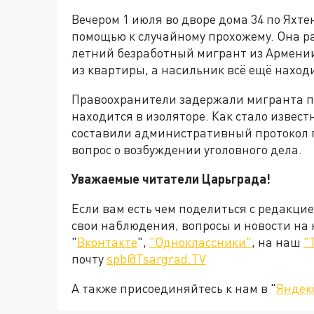
Вечером 1 июля во дворе дома 34 по Яхт
помощью к случайному прохожему. Она ра
летний безработный мигрант из Армении,
из квартиры, а насильник всё ещё наход
Правоохранители задержали мигранта пр
находится в изоляторе. Как стало извест
составили административный протокол п
вопрос о возбуждении уголовного дела.
Уважаемые читатели Царьграда!
Если вам есть чем поделиться с редакци
свои наблюдения, вопросы и новости на
"
Вконтакте
",
"Одноклассники"
, на наш
"
почту
spb@Tsargrad.TV
А также присоединяйтесь к нам в "
Яндек