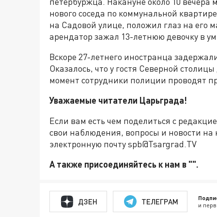
петербуржца. Накануне около 10 вечера
нового соседа по коммунальной квартире
на Садовой улице, положил глаз на его м
арендатор зажал 13-летнюю девочку в ум
Вскоре 27-летнего иностранца задержали
Оказалось, что у гостя Северной столиц
момент сотрудники полиции проводят пр
Уважаемые читатели Царьграда!
Если вам есть чем поделиться с редакци
свои наблюдения, вопросы и новости на 
электронную почту spb@Tsargrad.TV
А также присоединяйтесь к нам в "".
Подпи
ДЗЕН
ТЕЛЕГРАМ
и перв