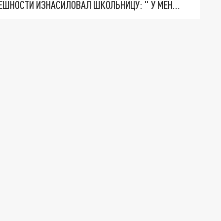
ДВУХМЕТРОВЫЙ ИЗВРАЩЕНЕЦ ВОСТОЧНОЙ ВНЕШНОСТИ ИЗНАСИЛОВАЛ ШКОЛЬНИЦУ: " У МЕНЯ ПСИХИЧЕСКИЕ НАРУШЕНИЯ"