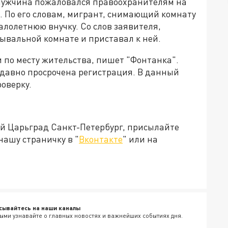
 мужчина пожаловался правоохранителям на
. По его словам, мигрант, снимающий комнату
алолетнюю внучку. Со слов заявителя,
ывальной комнате и приставал к ней.
 по месту жительства, пишет "Фонтанка".
ы давно просрочена регистрация. В данный
оверку.
ей Царьград Санкт-Петербург, присылайте
нашу страничку в "
Вконтакте
" или на
сывайтесь на наши каналы
ыми узнавайте о главных новостях и важнейших событиях дня.