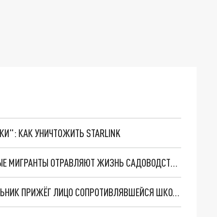
ТКИ": КАК УНИЧТОЖИТЬ STARLINK
"ВОРУЮТ И ПРИСТАЮТ К ЖЕНЩИНАМ": НАГЛЫЕ МИГРАНТЫ ОТРАВЛЯЮТ ЖИЗНЬ САДОВОДСТВА ПОД ВСЕВОЛОЖСКОМ
НА ДЕТСКОЙ ПЛОЩАДКЕ В ПЕТЕРБУРГЕ НАСИЛЬНИК ПРИЖЁГ ЛИЦО СОПРОТИВЛЯВШЕЙСЯ ШКОЛЬНИЦЫ СИГАРЕТОЙ