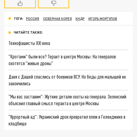
ТЕГИ:
РОССИЯ
СЕВЕРНАЯ КОРЕЯ
КНДР
ИГОРЬ МОРГУЛОВ
ЧИТАЙТЕ ТАКЖЕ:
Технофашисты XXI века
"Кротами" были все? Теракт в центре Москвы: На генералов
охотятся "живые дроны"
Даня с Дашей спаслись от боевиков ВСУ. Но беды для малышей не
закончились
"Мы вас заставим": Жуткие детали охоты на генерала. Зеленский
объяснил главный смысл теракта в центре Москвы
"Курортный ад": Украинский дрон превратил пляж в Геленджике в
кладбище