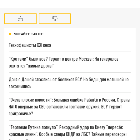
ЧИТАЙТЕ ТАКЖЕ:
Технофашисты XXI века
"Кротами" были все? Теракт в центре Москвы: На генералов
охотятся "живые дроны"
Даня с Дашей спаслись от боевиков ВСУ. Но беды для малышей не
закончились
"Очень плохие новости": Большая ошибка Palantir в России. Страны
НАТО впервые за СВО остановили поставки оружия. ВСУ теряют
приграничье?
"Терпение Путина лопнуло". Рекордный удар по Киеву "пересёк
красные линии". Особые спецы КНДР на ЛБС? Тайные переговоры