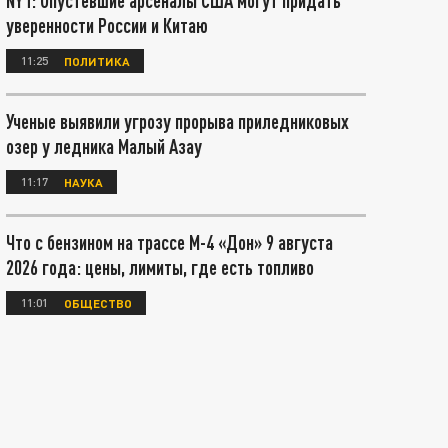
NYT: Опустевшие арсеналы США могут придать
уверенности России и Китаю
11:25
ПОЛИТИКА
Ученые выявили угрозу прорыва приледниковых
озер у ледника Малый Азау
11:17
НАУКА
Что с бензином на трассе М-4 «Дон» 9 августа
2026 года: цены, лимиты, где есть топливо
11:01
ОБЩЕСТВО