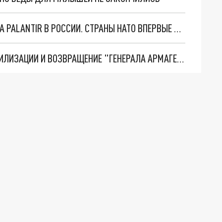
"ОЧЕНЬ ПЛОХИЕ НОВОСТИ": БОЛЬШАЯ ОШИБКА PALANTIR В РОССИИ. СТРАНЫ НАТО ВПЕРВЫЕ ЗА СВО ОСТАНОВИЛИ ПОСТАВКИ ОРУЖИЯ. ВСУ ТЕРЯЮТ ПРИГРАНИЧЬЕ?
ТРИ ГЛАВНЫХ ИНСАЙДА ОБ СВО. ОТМЕНА МОБИЛИЗАЦИИ И ВОЗВРАЩЕНИЕ "ГЕНЕРАЛА АРМАГЕДДОНА"? ОТЛИЧНЫЕ НОВОСТИ, КОТОРЫЕ ЖДАЛИ ВСЕ