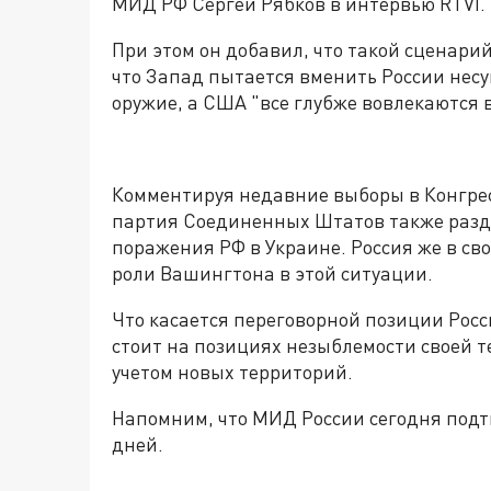
МИД РФ Сергей Рябков в интервью RTVI.
При этом он добавил, что такой сценарий
что Запад пытается вменить России не
оружие, а США "все глубже вовлекаются 
Комментируя недавние выборы в Конгрес
партия Соединенных Штатов также разде
поражения РФ в Украине. Россия же в с
роли Вашингтона в этой ситуации.
Что касается переговорной позиции Росс
стоит на позициях незыблемости своей т
учетом новых территорий.
Напомним, что МИД России сегодня подт
дней.