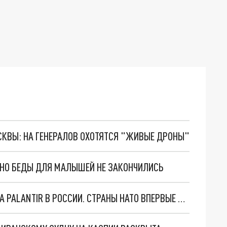
ОСКВЫ: НА ГЕНЕРАЛОВ ОХОТЯТСЯ "ЖИВЫЕ ДРОНЫ"
. НО БЕДЫ ДЛЯ МАЛЫШЕЙ НЕ ЗАКОНЧИЛИСЬ
"ОЧЕНЬ ПЛОХИЕ НОВОСТИ": БОЛЬШАЯ ОШИБКА PALANTIR В РОССИИ. СТРАНЫ НАТО ВПЕРВЫЕ ЗА СВО ОСТАНОВИЛИ ПОСТАВКИ ОРУЖИЯ. ВСУ ТЕРЯЮТ ПРИГРАНИЧЬЕ?