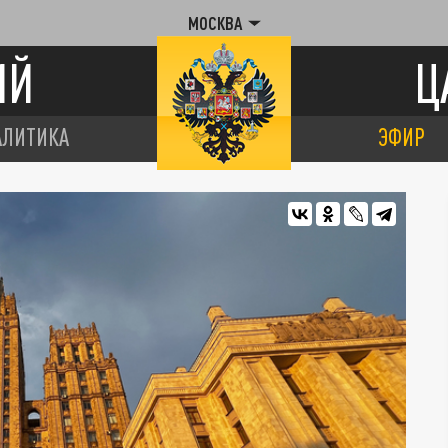
МОСКВА
ИЙ
Ц
АЛИТИКА
ЭФИР