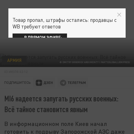
Товар пропал, штрафы остались: продавцы с
WB требуют ответов
В ПРЯМОМ ЭФИРЕ:
АРМИЯ
© DMITRY GRIGORIEV ARGUMENTY I FAKTY/GLOBALLOOKPRESS
03 ИЮЛЯ 02:12
ПОДПИШИТЕСЬ:
MI6 надеется запугать русских военных:
Всё тайное становится явным
В информационном поле Киев начал
готовить к подрыву Запорожской АЭС даже