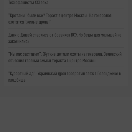
Технофашисты XXI века
"Кротами" были все? Теракт в центре Москвы: На генералов
охотятся "живые дроны"
Даня с Дашей спаслись от боевиков ВСУ. Но беды для малышей не
закончились
"Мы вас заставим": Жуткие детали охоты на генерала. Зеленский
объяснил главный смысл теракта в центре Москвы
"Курортный ад": Украинский дрон превратил пляж в Геленджике в
кладбище