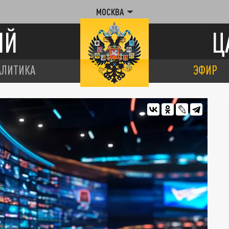
МОСКВА
ИЙ
Ц
АЛИТИКА
ЭФИР