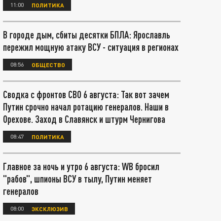
11:00
ПОЛИТИКА
В городе дым, сбиты десятки БПЛА: Ярославль
пережил мощную атаку ВСУ - ситуация в регионах
08:56
ОБЩЕСТВО
Сводка с фронтов СВО 6 августа: Так вот зачем
Путин срочно начал ротацию генералов. Наши в
Орехове. Заход в Славянск и штурм Чернигова
08:47
ПОЛИТИКА
Главное за ночь и утро 6 августа: WB бросил
"рабов", шпионы ВСУ в тылу, Путин меняет
генералов
08:00
ЭКСКЛЮЗИВ