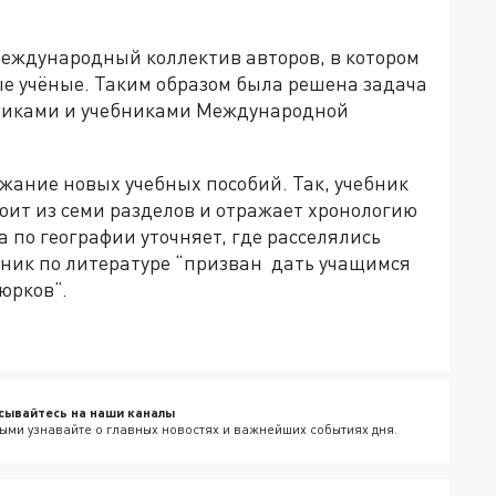
международный коллектив авторов, в котором
е учёные. Таким образом была решена задача
никами и учебниками Международной
ание новых учебных пособий. Так, учебник
оит из семи разделов и отражает хронологию
а по географии уточняет, где расселялись
бник по литературе “призван дать учащимся
юрков”.
сывайтесь на наши каналы
ыми узнавайте о главных новостях и важнейших событиях дня.