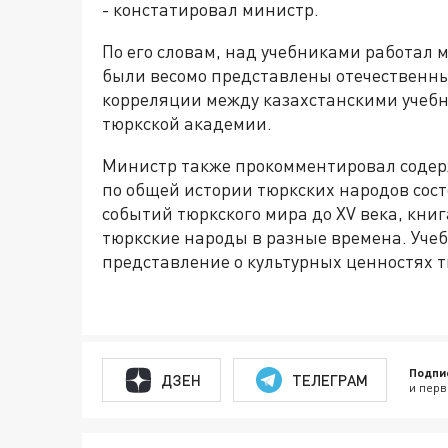
- констатировал министр.
По его словам, над учебниками работал 
были весомо представлены отечественны
корреляции между казахстанскими учеб
тюркской академии.
Министр также прокомментировал содерж
по общей истории тюркских народов сост
событий тюркского мира до XV века, книг
тюркские народы в разные времена. Уче
представление о культурных ценностях т
Подпи
ДЗЕН
ТЕЛЕГРАМ
и перв