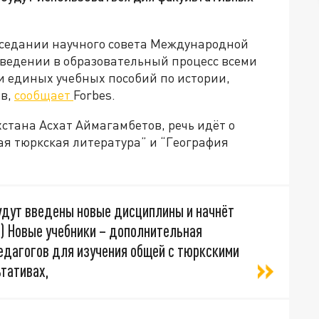
аседании научного совета Международной
ведении в образовательный процесс всеми
 единых учебных пособий по истории,
ов,
сообщает
Forbes.
стана Асхат Аймагамбетов, речь идёт о
ая тюркская литература” и “География
 будут введены новые дисциплины и начнёт
) Новые учебники – дополнительная
едагогов для изучения общей с тюркскими
ьтативах,