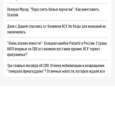
Оплеуха Маску. "Пора снять белые перчатки": Как уничтожить
Starlink
Даня с Дашей спаслись от боевиков ВСУ. Но беды для малышей не
закончились
"Очень плохие новости": Большая ошибка Palantir в России. Страны
НАТО впервые за СВО остановили поставки оружия. ВСУ теряют
приграничье?
Три главных инсайда об СВО. Отмена мобилизации и возвращение
"генерала Армагеддона"? Отличные новости, которые ждали все