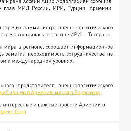
ва Ирана Хосейн Амир Абдоллахиян сообщил,
чу глав МИД России, ИРИ, Турции, Армении,
 встречи с замминистра внешнеполитического
стреча состоялась в столице ИРИ — Тегеране.
ия мира в регионе, сообщает информационное
дь заметил необходимость сотрудничества не
ном и международном уровнях.
ного представителя внешнеполитического
прибывшую в Армению миссию Евросоюза
.
е интересные и важные новости Армении в
ндекс.Дзен