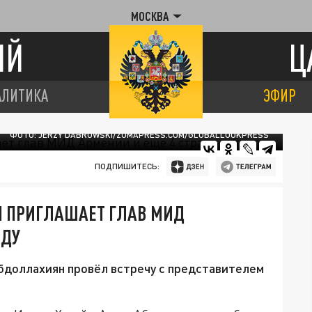
МОСКВА
ИЙ
Ц
АЛИТИКА
ЭФИР
ФОТО: JERZY DABROWSKI/ZUMAPRESS.COM/GLOBALLOOKPRESS
ПОДПИШИТЕСЬ:
АН ПРИГЛАШАЕТ ГЛАВ МИД
ЕДУ
бдоллахиян провёл встречу с представителем