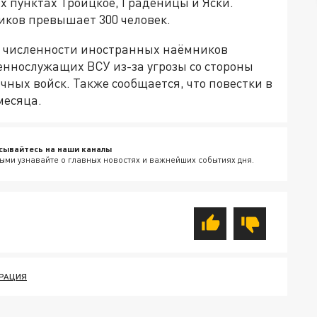
х пунктах Троицкое, Граденицы и Яски.
иков превышает 300 человек.
е численности иностранных наёмников
еннослужащих ВСУ из-за угрозы со стороны
ных войск. Также сообщается, что повестки в
месяца.
сывайтесь на наши каналы
ыми узнавайте о главных новостях и важнейших событиях дня.
РАЦИЯ