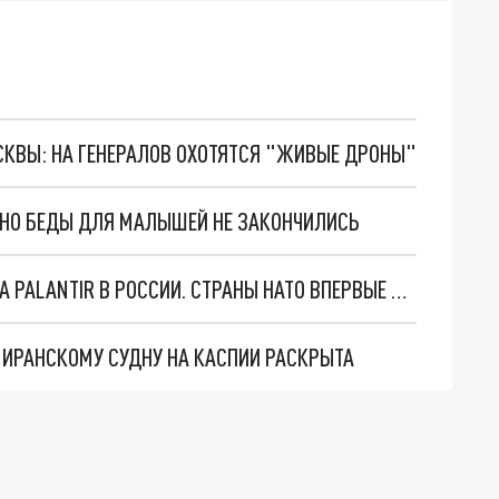
ОСКВЫ: НА ГЕНЕРАЛОВ ОХОТЯТСЯ "ЖИВЫЕ ДРОНЫ"
. НО БЕДЫ ДЛЯ МАЛЫШЕЙ НЕ ЗАКОНЧИЛИСЬ
"ОЧЕНЬ ПЛОХИЕ НОВОСТИ": БОЛЬШАЯ ОШИБКА PALANTIR В РОССИИ. СТРАНЫ НАТО ВПЕРВЫЕ ЗА СВО ОСТАНОВИЛИ ПОСТАВКИ ОРУЖИЯ. ВСУ ТЕРЯЮТ ПРИГРАНИЧЬЕ?
О ИРАНСКОМУ СУДНУ НА КАСПИИ РАСКРЫТА