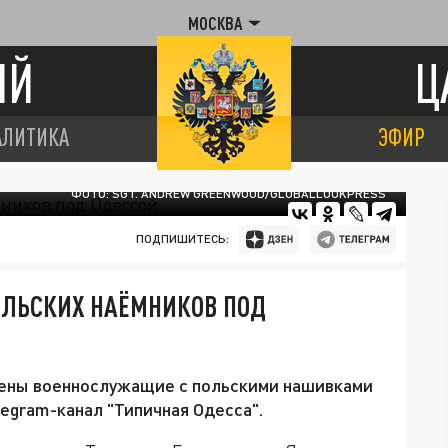
МОСКВА
ИЙ
Ц
АЛИТИКА
ЭФИР
ФОТО: SGT. ANDREW GREENWOOD/GLOBALLOOKPRESS
ПОДПИШИТЕСЬ:
ЛЬСКИХ НАЁМНИКОВ ПОД
чены военнослужащие с польскими нашивками
egram-канал "Типичная Одесса".