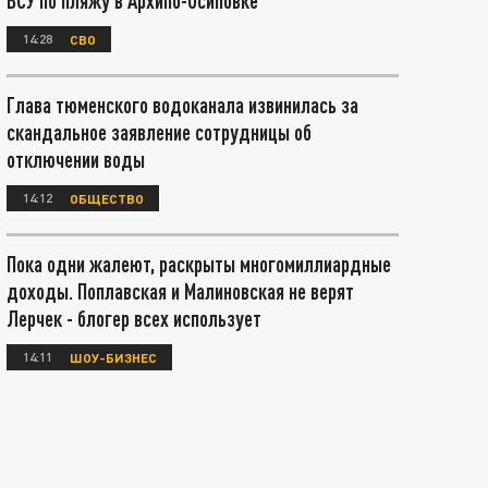
ВСУ по пляжу в Архипо-Осиповке
14:28
СВО
Глава тюменского водоканала извинилась за
скандальное заявление сотрудницы об
отключении воды
14:12
ОБЩЕСТВО
Пока одни жалеют, раскрыты многомиллиардные
доходы. Поплавская и Малиновская не верят
Лерчек - блогер всех использует
14:11
ШОУ-БИЗНЕС