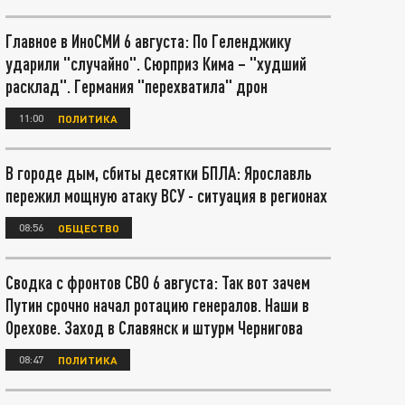
Главное в ИноСМИ 6 августа: По Геленджику
ударили "случайно". Сюрприз Кима – "худший
расклад". Германия "перехватила" дрон
11:00
ПОЛИТИКА
В городе дым, сбиты десятки БПЛА: Ярославль
пережил мощную атаку ВСУ - ситуация в регионах
08:56
ОБЩЕСТВО
Сводка с фронтов СВО 6 августа: Так вот зачем
Путин срочно начал ротацию генералов. Наши в
Орехове. Заход в Славянск и штурм Чернигова
08:47
ПОЛИТИКА