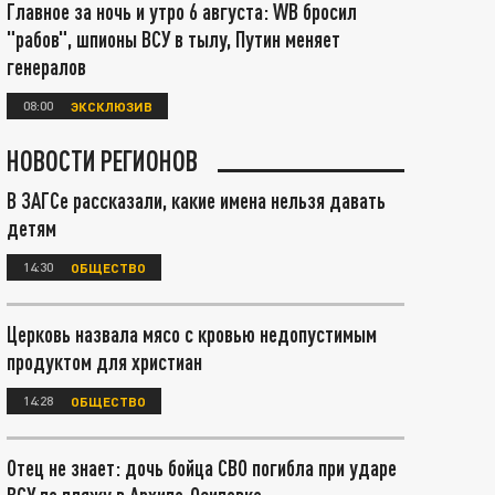
Главное за ночь и утро 6 августа: WB бросил
"рабов", шпионы ВСУ в тылу, Путин меняет
генералов
08:00
ЭКСКЛЮЗИВ
НОВОСТИ РЕГИОНОВ
В ЗАГСе рассказали, какие имена нельзя давать
детям
14:30
ОБЩЕСТВО
Церковь назвала мясо с кровью недопустимым
продуктом для христиан
14:28
ОБЩЕСТВО
Отец не знает: дочь бойца СВО погибла при ударе