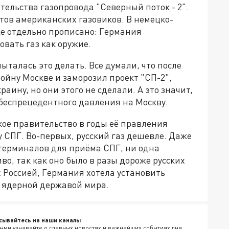
тельства газопровода "Северный поток - 2".
тов американских газовиков. В немецко-
же отдельно прописано: Германия
овать газ как оружие.
пыталась это делать. Все думали, что после
ойну Москве и заморозил проект "СП-2",
раину, но они этого не сделали. А это значит,
 беспрецедентного давления на Москву.
кое правительство в годы её правления
 СПГ. Во-первых, русский газ дешевле. Даже
терминалов для приёма СПГ, ни одна
во, так как оно было в разы дороже русских
с Россией, Германия хотела установить
 ядерной державой мира.
сывайтесь на наши каналы
ыми узнавайте о главных новостях и важнейших событиях дня.