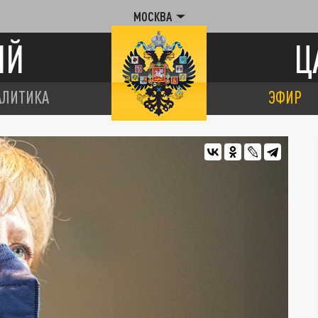
МОСКВА
ИЙ
Ц
АЛИТИКА
ЭФИР